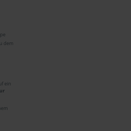
ppe
 zu dem
f ein
ur
enem