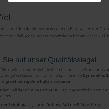
iel
amik und den damit hervorgerufenen Potenzialen der Gru
cht dem Zufall. Jeder unserer Workshops hat ein klares Ziel,
 Sie auf unser Qualitätssiegel
e Mitarbeiter können sich deshalb bei unseren Workshops au
ätssigel verlassen, weil wir eine koordinierte
Dynamikkult
rfolgreichen Ergebniskultur vereinen
.
jedem Fall der richtige Partner für jegliche Workshops mit 
ollens.
er Schuh passt, dann läuft es. Auf die Plätze, fertig ...