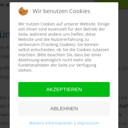
em weiten endlosen Meer.
"
Wir benutzen Cookies
Wir nutzen Cookies auf unserer Website. Einige
von ihnen sind essenziell für den Betrieb der
nsche erfüllen
Seite, während andere uns helfen, diese
Website und die Nutzererfahrung zu
verbessern (Tracking Cookies). Sie können
n Plan, wenn Ihr Anliegen darauf abzielt, eine akute
selbst entscheiden, ob Sie die Cookies zulassen
möchten. Bitte beachten Sie, dass bei einer
ickeln.
Ablehnung womöglich nicht mehr alle
Funktionalitäten der Seite zur Verfügung
etrifft dies meist verschiedene beziehungsweise mehrere G
stehen.
ops resulitert daher auch auf eine holistische
AKZEPTIEREN
o bei unseren teambildenden Workshops, die regelmäßig zur
uppen herangezogen werden.
Konflikte, die im Tagesgeschäf
ABLEHNEN
, werden durch unsere Moderation entkräftet, sodass alle
uation umgehen und sich aktiv authentisch darin verhalten zu
Weitere Informationen
|
Impressum