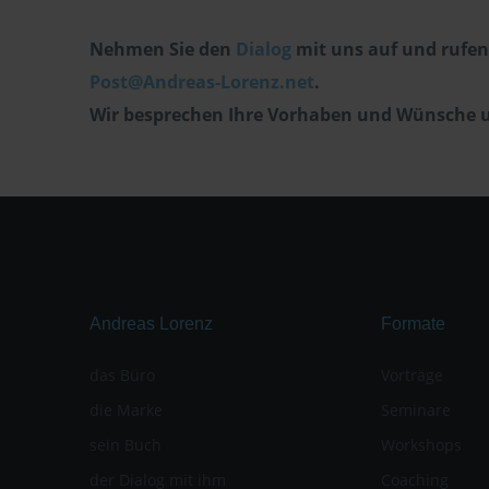
Nehmen Sie den
Dialog
mit uns auf und rufen d
Post@Andreas-Lorenz.net
.
Wir besprechen Ihre Vorhaben und Wünsche u
Andreas Lorenz
Formate
das Büro
Vorträge
die Marke
Seminare
sein Buch
Workshops
der Dialog mit ihm
Coaching