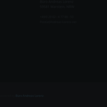
Büro Andreas Lorenz
59581 Warstein, NRW
+49/0 29 02 - 6 77 88 - 53
Post(at)Andreas-Lorenz.net
mastered by
Büro Andreas Lorenz
.