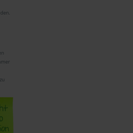
rden.
en
ehmer
 zu