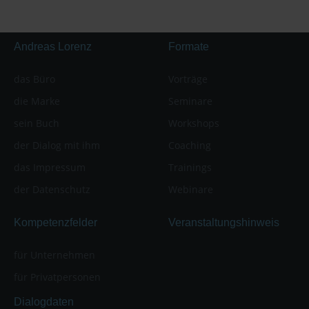
Andreas Lorenz
Formate
das Büro
Vorträge
die Marke
Seminare
sein Buch
Workshops
der Dialog mit ihm
Coaching
das Impressum
Trainings
der Datenschutz
Webinare
Kompetenzfelder
Veranstaltungshinweis
für Unternehmen
für Privatpersonen
Dialogdaten