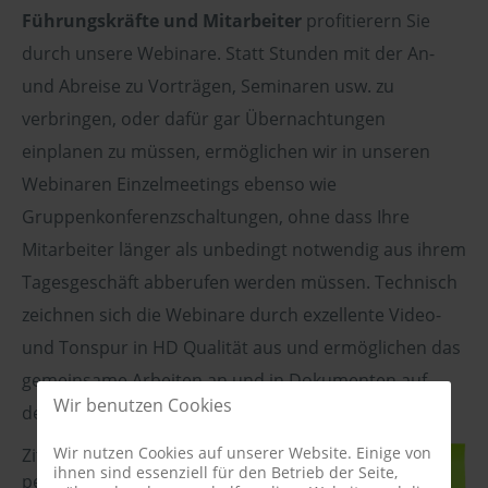
Führungskräfte und Mitarbeiter
profitierern Sie
durch unsere Webinare. Statt Stunden mit der An-
und Abreise zu Vorträgen, Seminaren usw. zu
verbringen, oder dafür gar Übernachtungen
einplanen zu müssen, ermöglichen wir in unseren
Webinaren Einzelmeetings ebenso wie
Gruppenkonferenzschaltungen, ohne dass Ihre
Mitarbeiter länger als unbedingt notwendig aus ihrem
Tagesgeschäft abberufen werden müssen. Technisch
zeichnen sich die Webinare durch exzellente Video-
und Tonspur in HD Qualität aus und ermöglichen das
gemeinsame Arbeiten an und in Dokumenten auf
Wir benutzen Cookies
dem Whiteboard.
Wir nutzen Cookies auf unserer Website. Einige von
Zitat aus einem Unternehmen, in dem wir
ihnen sind essenziell für den Betrieb der Seite,
per Webinare interaktiv und live die